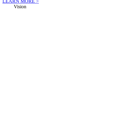
LEARN MORE >
anser
Vision